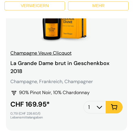
VERWEIGERN
MEHR
Champagne Veuve Clicquot
La Grande Dame brut in Geschenkbox
2018
Champagne, Frankreich, Champagner
90% Pinot Noir, 10% Chardonnay
Sonderpreis
CHF 169.95*
Quantity selector
0,75l (CHF 226.60/l)
Lebensmittelangaben