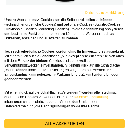
Champagne Veuve Clicquot
Datenschutzerklärung
Unsere Webseite nutzt Cookies, um die Seite bereitstellen zu können
Rosé Brut
(technisch erforderliche Cookies) und optionale Cookies (Statistik Cookies,
Funktionale Cookies, Marketing Cookies) um die Seitennutzung analysieren
Champagne, Frankreich, Champagner
und bestimmte Funktionen anbieten zu können und Werbung, auch auf
Drittseiten, anzeigen und auswerten zu können.
Pinot Noir, Chardonnay, Meunier
Technisch erforderliche Cookies werden ohne Ihr Einverständnis ausgeführt.
Sonderpreis
CHF 59.95*
Quantity selector
Mit einem Klick auf die Schaltfläche „Alle Akzeptieren“ erklären Sie sich auch
mit dem Einsatz der übrigen Cookies und den jeweiligen
0,75l (CHF 79.93/l)
Verwendungszwecken einverstanden. Mit einem Klick auf die Schaltfläche
Lebensmittelangaben
„Mehr“ können individuelle Einstellungen vorgenommen werden. Ihr
Einverständnis kann jederzeit mit Wirkung für die Zukunft widerrufen oder
geändert werden.
Mit einem Klick auf die Schaltfläche „Verweigern“ werden allein technisch
erforderliche Cookies verwendet. In unserer
Datenschutzerklärung
96
informieren wir ausführlich über die Art und den Umfang der
Wine in
Black
Datenverarbeitung, die Rechtsgrundlagen sowie Ihre Rechte.
ALLE AKZEPTIEREN
GRATIS
VERSAND