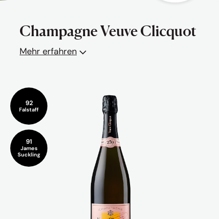
Champagne Veuve Clicquot
Mehr erfahren
92
Falstaff
91
James
Suckling