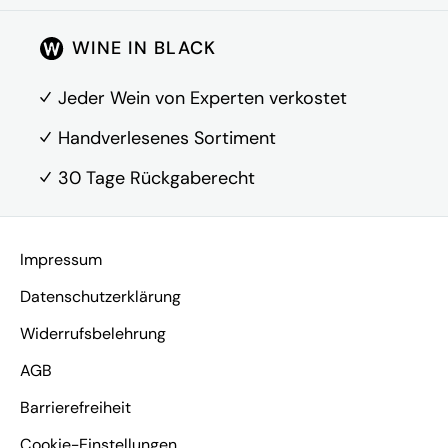
Kundenkonto
WINE IN BLACK
Über Uns
FAQ
Jeder Wein von Experten verkostet
Kontakt
Handverlesenes Sortiment
30 Tage Rückgaberecht
Vertrag widerrufen
Impressum
Datenschutzerklärung
Widerrufsbelehrung
AGB
Barrierefreiheit
Cookie-Einstellungen