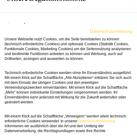
Awards
‹Darkest Red› ist ein kraftvoller Douro-Wein, der
Datenschutzerklärung
sich im Glas in einem tiefen Kirsch- bis Granatrot
Unsere Webseite nutzt Cookies, um die Seite bereitstellen zu können
(technisch erforderliche Cookies) und optionale Cookies (Statistik Cookies,
zeigt. In der Nase erinnert er an Portwein und
Funktionale Cookies, Marketing Cookies) um die Seitennutzung analysieren
93
Passt Zu
Wine in
entfaltet intensive Aromen dunkler Früchte wie
und bestimmte Funktionen anbieten zu können und Werbung, auch auf
Black
Drittseiten, anzeigen und auswerten zu können.
Brombeeren, Blaubeeren, Cassis, Maulbeeren und
Schwarzkirschen – begleitet von würzigen Noten
Den grossen Drei: Pizza, Burger, Steak.
Technisch erforderliche Cookies werden ohne Ihr Einverständnis ausgeführt.
nach Zimt, Vanille, Tonkabohne und einem Hauch
Mit einem Klick auf die Schaltfläche „Alle Akzeptieren“ erklären Sie sich auch
Schmeichelt auch Street-Food-Favoriten wie
Vinifikation
Heavy Metal im Glas! Dieser Wein ist Kult – und
mit dem Einsatz der übrigen Cookies und den jeweiligen
Holz. Am Gaumen zeigt er sich ebenso
Pulled Pork.
Verwendungszwecken einverstanden. Mit einem Klick auf die Schaltfläche
das auf allen Ebenen: ikonisches Design, echtes
ausdrucksstark: Dunkle Frucht in voller Intensität
„Mehr“ können individuelle Einstellungen vorgenommen werden. Ihr
Einverständnis kann jederzeit mit Wirkung für die Zukunft widerrufen oder
Geschmackserlebnis und eine Story, die hängen
trifft auf Anklänge von Schokolade, Mokka, Vanille
Für diesen Rotwein setzte Álvaro van Zeller auf
geändert werden.
bleibt. Wer ihn auf den Tisch stellt, sorgt ganz
und feiner Eichenwürze. Die Textur ist samtig und
klassische Douro-Rebsorten: Touriga Franca,
Fact Sheet
von selbst für Gesprächsstoff. Unbedingt
rund, der dichte Extrakt verleiht dem Wein eine
Tinta Roriz, Tinta Barroca, Touriga Nacional und
Mit einem Klick auf die Schaltfläche „Verweigern“ werden allein technisch
zugreifen!
erforderliche Cookies verwendet. In unserer
Datenschutzerklärung
feine Süsse, die von einer erfrischenden Säure
Tinto Cão – gewachsen auf den typischen
informieren wir ausführlich über die Art und den Umfang der
perfekt ausbalanciert wird. Eine eindrucksvolle
Schieferböden der Region. Die Vinifikation
Datenverarbeitung, die Rechtsgrundlagen sowie Ihre Rechte.
Artikelnummer
191885