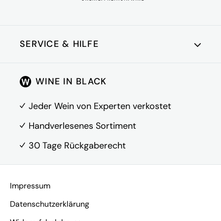
Gesetzliche Angaben
enthält Sulfite
Produzent
Van Zellers
SERVICE & HILFE
Abfüller: Van Zeller
Wine Collection, Tv.
Kundenkonto
Adresse
Nova das Alheiras 316
WINE IN BLACK
Über Uns
344, PT-4415-272
Pedroso
FAQ
Jeder Wein von Experten verkostet
Kontakt
Handverlesenes Sortiment
30 Tage Rückgaberecht
Vertrag widerrufen
Impressum
Datenschutzerklärung