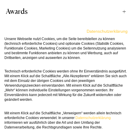
Awards
Dieser Prosecco ist ein jugendlicher,
blütenduftiger und fruchtiger Schaumwein,
dessen Noten an weisse und gelbe Früchte,
Datenschutzerklärung
94
Passt Zu
Wine in
Nüsse und Kräuter erinnern. Am Gaumen bietet
Unsere Webseite nutzt Cookies, um die Seite bereitstellen zu können
Black
(technisch erforderliche Cookies) und optionale Cookies (Statistik Cookies,
er einen feinen Schmelz, ein elegantes Mousseux
Funktionale Cookies, Marketing Cookies) um die Seitennutzung analysieren
und eine unwiderstehlich feine Süsse, die sich
und bestimmte Funktionen anbieten zu können und Werbung, auch auf
High-End-Sushi, Delikatessen wie Hummer und
Drittseiten, anzeigen und auswerten zu können.
hervorragend mit der Weinsäure verbindet.
Trüffel oder pikant gefüllten Blätterteig-
Vinifikation
Prosecco ist buchstäblich in aller Munde! Nie war
Variationen. Klassisch mit frischen Erdbeeren ein
Technisch erforderliche Cookies werden ohne Ihr Einverständnis ausgeführt.
der Schäumer aus dem Veneto beliebter als
Mit einem Klick auf die Schaltfläche „Alle Akzeptieren“ erklären Sie sich auch
Traum!
heute. Ein besonders schönes Exemplar kommt
mit dem Einsatz der übrigen Cookies und den jeweiligen
Der Serre Prosecco Spumante Treviso Brut NV
Verwendungszwecken einverstanden. Mit einem Klick auf die Schaltfläche
aus dem Hause Serre. Der Familienbetrieb mit
stammt aus verschiedenen Weinbergen der
Fact Sheet
„Mehr“ können individuelle Einstellungen vorgenommen werden. Ihr
Einverständnis kann jederzeit mit Wirkung für die Zukunft widerrufen oder
besten Lagen im Valdobiaddene verfügt
Provinz Treviso mit Böden aus Mergel, Ton und
geändert werden.
mittlerweile über 60 Jahre Erfahrung und hat
Kalkstein. Der Wein wird zu 100 % aus der Sorte
bereits eine Vielzahl internationaler
Glera erstellt. Die Trauben werden in der Frühe
Mit einem Klick auf die Schaltfläche „Verweigern“ werden allein technisch
Artikelnummer
74704
Zutaten & Nährwerte
Auszeichnungen erhalten. Der Spumante Treviso
erforderliche Cookies verwendet. In unserer
Datenschutzerklärung
gelesen, gepresst und nach dem Absetzen des
informieren wir ausführlich über die Art und den Umfang der
zählt zu den schönsten Prosecchi des Hauses!
Trubs temperaturkontrolliert vergoren und im
Datenverarbeitung, die Rechtsgrundlagen sowie Ihre Rechte.
Weintyp
Prosecco