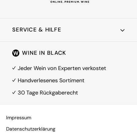
Hersteller: Serre SRL,
Via Casale Vacca, 6, IT-
Adresse
31050 Combai di
Miane (TV)
SERVICE & HILFE
Kundenkonto
WINE IN BLACK
Über Uns
FAQ
Jeder Wein von Experten verkostet
Kontakt
Handverlesenes Sortiment
30 Tage Rückgaberecht
Vertrag widerrufen
Impressum
Datenschutzerklärung