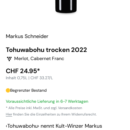
Markus Schneider
Tohuwabohu trocken 2022
Merlot, Cabernet Franc
Sonderpreis
CHF 24.95*
Inhalt 0,75L | CHF 33.27/L
Begrenzter Bestand
Voraussichtliche Lieferung in 6-7 Werktagen
* Alle Preise inkl. MwSt. und zzgl. Versandkosten
Hier
finden Sie die Einzelheiten zu Ihrem Widerrufsrecht.
‹Tohuwabohu› nennt Kult-Winzer Markus