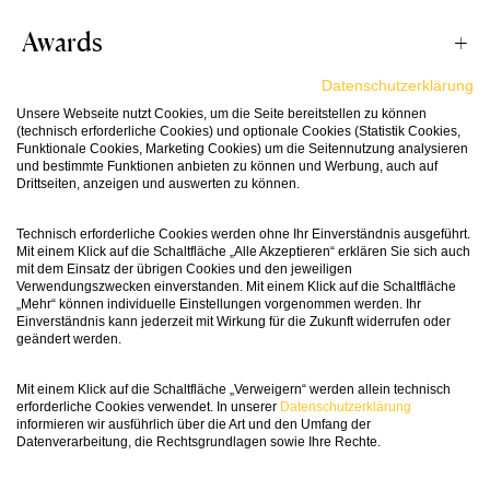
Awards
In der tiefen, dichten dunkelroten Farbe
Datenschutzerklärung
schimmern auch schwarze Reflexe, der
konzentrierte Duft erinnert an Brombeeren,
Unsere Webseite nutzt Cookies, um die Seite bereitstellen zu können
94
(technisch erforderliche Cookies) und optionale Cookies (Statistik Cookies,
Passt Zu
Wine in
schwarze Johannisbeeren und Pflaumen sowie
Funktionale Cookies, Marketing Cookies) um die Seitennutzung analysieren
Black
und bestimmte Funktionen anbieten zu können und Werbung, auch auf
mediterrane Kräuter, Gewürze und Tabak. Am
Drittseiten, anzeigen und auswerten zu können.
Gaumen zeigt sich der ‹Tohuwabohu› kraftvoll,
Den grossen Drei: Pizza, Burger, Steak.
saftig und opulent mit Aromen von reifen
Schmeichelt auch Street-Food-Favoriten wie
Vinifikation
Technisch erforderliche Cookies werden ohne Ihr Einverständnis ausgeführt.
Markus Schneider ist nicht nur einer der
dunklen Früchten, erdiger, pflanzlicher und
Mit einem Klick auf die Schaltfläche „Alle Akzeptieren“ erklären Sie sich auch
Pulled Pork.
mit dem Einsatz der übrigen Cookies und den jeweiligen
profiliertesten Winzer in der Pfalz, sondern auch
röstiger Würze, geschmeidigem Tannin,
Verwendungszwecken einverstanden. Mit einem Klick auf die Schaltfläche
einer der bekanntesten in ganz Deutschland. Mit
„Mehr“ können individuelle Einstellungen vorgenommen werden. Ihr
harmonischer Säure, mineralischen Anklängen
Merlot, Cabernet Franc, Petit Verdot und
Einverständnis kann jederzeit mit Wirkung für die Zukunft widerrufen oder
seinen ausdrucksstarken Kreationen sorgt er
und einem vollmundigen, runden Abgang.
Cabernet Sauvignon gedeihen in den sonnigen
Fact Sheet
geändert werden.
immer wieder für Aufsehen – und beweist mit
Weinbergen der Pfalz vortrefflich – das zeigt
dem ‚Tohuwabohu‘ einmal mehr sein
dieser Wein auf äusserst genussvolle Weise. Die
Mit einem Klick auf die Schaltfläche „Verweigern“ werden allein technisch
erforderliche Cookies verwendet. In unserer
Datenschutzerklärung
beeindruckendes Rotwein-Talent. Bravo!
Trauben werden in vollreifem Zustand selektiv
Artikelnummer
189995
informieren wir ausführlich über die Art und den Umfang der
gelesen und nach Rebsorten getrennt auf der
Datenverarbeitung, die Rechtsgrundlagen sowie Ihre Rechte.
Unsere Aktionen
Maische vergoren. Nach einer Reifezeit der
Weintyp
Rotwein