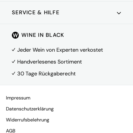
Erzeugerabfüllung,
Abfüller: Weingut
SERVICE & HILFE
Adresse
Markus Schneider, Am
Hohen Weg 1, DE-
167158 Ellerstadt
Kundenkonto
WINE IN BLACK
Über Uns
FAQ
Jeder Wein von Experten verkostet
Kontakt
Handverlesenes Sortiment
30 Tage Rückgaberecht
Vertrag widerrufen
Impressum
Datenschutzerklärung
Widerrufsbelehrung
AGB