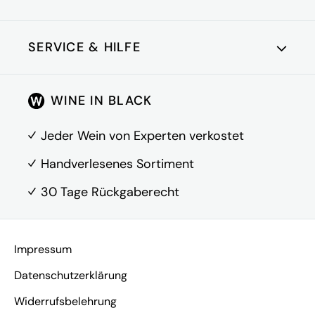
Abfüller: Fattoria La
Fiorita, Località Podere
Adresse
Bellavista, 53024
SERVICE & HILFE
Montalcino (SI)
Kundenkonto
WINE IN BLACK
Über Uns
FAQ
Jeder Wein von Experten verkostet
Kontakt
Handverlesenes Sortiment
30 Tage Rückgaberecht
Vertrag widerrufen
Impressum
Datenschutzerklärung
Widerrufsbelehrung