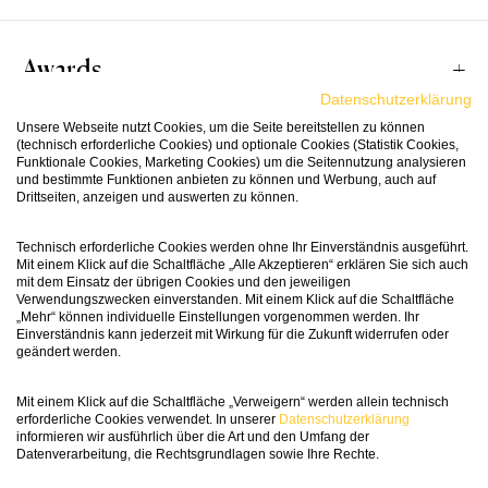
Awards
Schon im Duft entfaltet der Brunello ein
Datenschutzerklärung
opulentes Bouquet: Reife Kirschen und
Unsere Webseite nutzt Cookies, um die Seite bereitstellen zu können
Himbeeren vermischen sich mit floralen Noten
(technisch erforderliche Cookies) und optionale Cookies (Statistik Cookies,
92
Passt Zu
Funktionale Cookies, Marketing Cookies) um die Seitennutzung analysieren
Wine in
von Veilchen, gefolgt von komplexen Anklängen
und bestimmte Funktionen anbieten zu können und Werbung, auch auf
Black
von Wildkräutern, Tabak und einem Hauch
Drittseiten, anzeigen und auswerten zu können.
Menthol-Schokolade. Am Gaumen präsentiert er
Dunklem Fleisch wie Rind, Wild und Lamm, aber
Technisch erforderliche Cookies werden ohne Ihr Einverständnis ausgeführt.
sich rund und vollmundig, getragen von einer
auch zur Käseplatte fantastisch. Unser
Vinifikation
Mit einem Klick auf die Schaltfläche „Alle Akzeptieren“ erklären Sie sich auch
Der Brunello di Montalcino ist die Krönung der
seidigen Textur. Die festen, aber geschmeidigen
mit dem Einsatz der übrigen Cookies und den jeweiligen
Geheimtipp: Tajine!
Sangiovese-Kunst, und dieser Wein von La Fiorita
Verwendungszwecken einverstanden. Mit einem Klick auf die Schaltfläche
Tannine sind perfekt eingebunden und verleihen
„Mehr“ können individuelle Einstellungen vorgenommen werden. Ihr
liefert genau das
ihm eine beeindruckende Struktur und Energie.
Dieser Brunello aus 100 % Sangiovese (biologisch
Einverständnis kann jederzeit mit Wirkung für die Zukunft widerrufen oder
geändert werden.
Das lange, würzige Finale zeugt von seiner Klasse
angebaut) wird nach sorgfältiger Lese
Fact Sheet
und seinem Potenzial.
verarbeitet. Die Fermentation erfolgt bei
Mit einem Klick auf die Schaltfläche „Verweigern“ werden allein technisch
maximal 25 °C, gefolgt von Remontagen zur
erforderliche Cookies verwendet. In unserer
Datenschutzerklärung
93
informieren wir ausführlich über die Art und den Umfang der
Wine
optimalen Extraktion. Er reift traditionell für 2
Artikelnummer
130936
Spectator
Datenverarbeitung, die Rechtsgrundlagen sowie Ihre Rechte.
Jahre in grossen Eichenholzfässern (Botten). Im