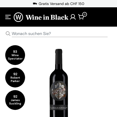
Direkt zum Inhalt
Gratis Versand ab CHF 150
0
93
Wine
Spectator
92
Robert
Parker
92
James
Suckling