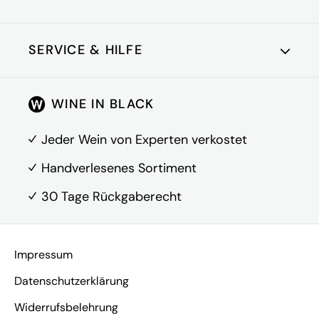
Blace
SERVICE & HILFE
Kundenkonto
WINE IN BLACK
Über Uns
FAQ
Jeder Wein von Experten verkostet
Kontakt
Handverlesenes Sortiment
30 Tage Rückgaberecht
Vertrag widerrufen
Impressum
Datenschutzerklärung
Widerrufsbelehrung