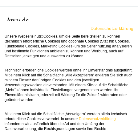
Awards
Dieser Gamay hat es in sich. Er ist Beaujolais pur,
Datenschutzerklärung
aber mit burgundischer Finesse. Er duftet nach
Unsere Webseite nutzt Cookies, um die Seite bereitstellen zu können
Himbeeren, Kirschen und Pflaumen, nach Rauch
(technisch erforderliche Cookies) und optionale Cookies (Statistik Cookies,
94
Funktionale Cookies, Marketing Cookies) um die Seitennutzung analysieren
Passt Zu
Wine in
und etwas Bressaola. Am Gaumen ist der
und bestimmte Funktionen anbieten zu können und Werbung, auch auf
Black
‹Vortillon-Côteau’ bemerkenswert dicht und
Drittseiten, anzeigen und auswerten zu können.
saftig mit guter Konzentration und feinen
Mildem Käse, feinem Braten, zartem Rindfleisch
Technisch erforderliche Cookies werden ohne Ihr Einverständnis ausgeführt.
Tanninen. Hinzu kommt eine feine, lebhafte
und Geschnetzeltem. Darüber hinaus ein
Vinifikation
Mit einem Klick auf die Schaltfläche „Alle Akzeptieren“ erklären Sie sich auch
Die Domain Morisseau liegt im Beaujolais und
Mineralität, die dem Wein eine wunderbare
mit dem Einsatz der übrigen Cookies und den jeweiligen
glänzender Solist für gemütliche Stunden!
wurde im Jahr 2020 von Pierre Morisseau und Jill
Verwendungszwecken einverstanden. Mit einem Klick auf die Schaltfläche
Frische verleiht.
„Mehr“ können individuelle Einstellungen vorgenommen werden. Ihr
Zhang gegründet, die in der Vergangenheit viele
Der Gamay stammt von 40 Jahre alten
Einverständnis kann jederzeit mit Wirkung für die Zukunft widerrufen oder
geändert werden.
Jahre in Jills Heimat China verbrachten – das
Rebstöcken in Vortillon-Côteau, in der
Fact Sheet
erklärt den Panda auf dem Etikett. Als
Appellation Beaujolais-Villages, dessen Boden
Mit einem Klick auf die Schaltfläche „Verweigern“ werden allein technisch
Weinmacher haben sich die beiden Jean-
aus rosa Granit besteht. Nach der Handlese
erforderliche Cookies verwendet. In unserer
Datenschutzerklärung
Baptiste Bachevillier mit ins Boot geholt, der als
informieren wir ausführlich über die Art und den Umfang der
wurden die Trauben in der für den Beaujolais
Artikelnummer
188858
Datenverarbeitung, die Rechtsgrundlagen sowie Ihre Rechte.
rising star des Beaujolais gefeiert wird. Und so
typischen Macération Semi-Carbonique