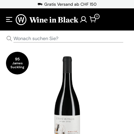
Direkt zum Inhalt
Gratis Versand ab CHF 150
0
95
James
Suckling