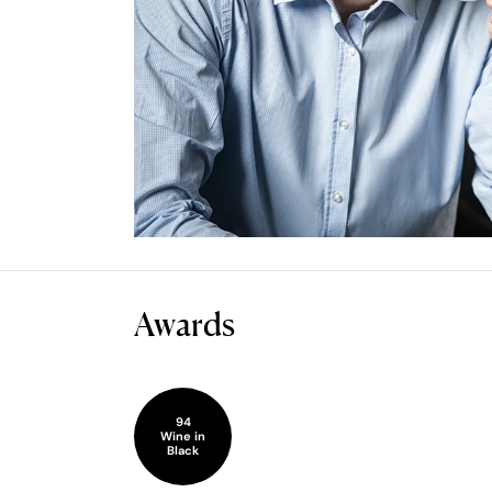
Awards
94
Wine in
Black