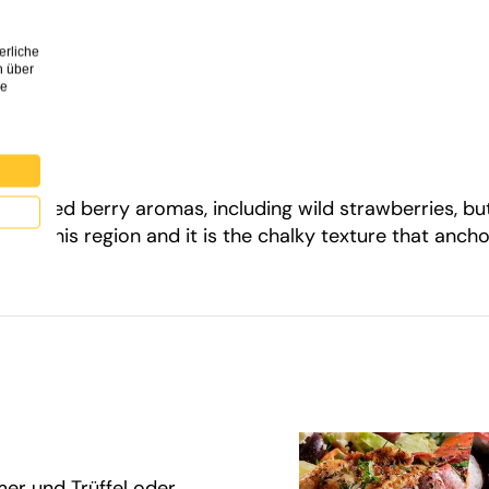
erliche
h über
re
w of red berry aromas, including wild strawberries, but
 of this region and it is the chalky texture that anchor
er und Trüffel oder