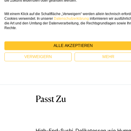
die Zukunft widerrufen oder geändert werden.
Mit einem Klick auf die Schaltfläche „Verweigern“ werden allein technisch erford
Cookies verwendet. In unserer
Datenschutzerklärung
informieren wir ausführlic
92
die Art und den Umfang der Datenverarbeitung, die Rechtsgrundlagen sowie Ih
James
Rechte.
Suckling
ALLE AKZEPTIEREN
An enticing properly dry rosé with a sle
VERWEIGERN
MEHR
serious chardonnay from the chalky soils
Passt Zu
High-End-Sushi, Delikatessen wie Humm