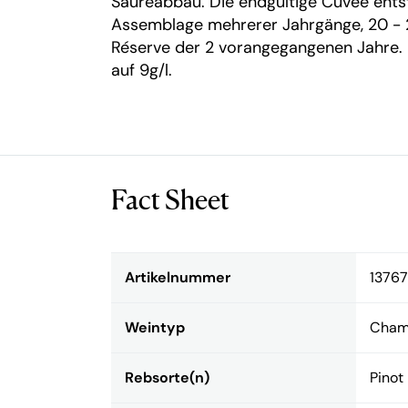
Säureabbau. Die endgültige Cuvée ents
Assemblage mehrerer Jahrgänge, 20 - 
Réserve der 2 vorangegangenen Jahre. 
auf 9g/l.
Fact Sheet
Artikelnummer
1376
Weintyp
Cham
Rebsorte(n)
Pinot