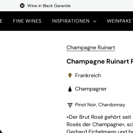
Wine in Black Garantie
E
FINE WINES
INSPIRATIONEN
WEINPAKE
Champagne Ruinart
Champagne Ruinart R
Frankreich
Champagner
Pinot Noir, Chardonnay
«Der Brut Rosé gehört seit 
Rosés der Champagne», sc
Gerhard Eichelmann und bri