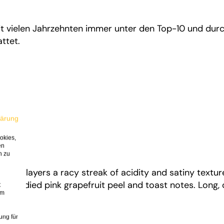
t vielen Jahrzehnten immer unter den Top-10 und dur
ttet.
lärung
h
okies,
en
n zu
mpagne layers a racy streak of acidity and satiny textu
ce, candied pink grapefruit peel and toast notes. Long, 
t
em
ung für