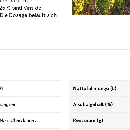
teht aus einer
25 % sind Vins de
Die Dosage beläuft sich
76
Nettofüllmenge (L)
pagner
Alkoholgehalt (%)
 Noir, Chardonnay
Restsäure (g)